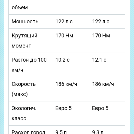
объем
Мощность
122 л.с.
122 л.с.
Крутящий
170 Нм
170 Нм
момент
Разгон до 100
10.2 с
12.1 с
км/ч
Скорость
186 км/ч
186 км/ч
(макс)
Экологич.
Евро 5
Евро 5
класс
Расход город
9.5 л
9.3 л