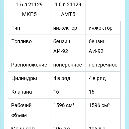
1.6 л 21129
1.6 л 21129
МКП5
АМТ5
Тип
инжектор
инжектор
Топливо
бензин
бензин
АИ-92
АИ-92
Расположение
поперечное
поперечное
Цилиндры
4 в ряд
4 в ряд
Клапана
16
16
Рабочий
1596 см³
1596 см³
объем
Мощность
106 л.с.
106 л.с.