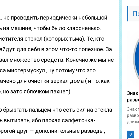
П
е… не проводить периодически небольшой
ть на машине, чтобы было классненько.
стителя стекол (которых тьма). Те, кто
йдут для себя в этом что-то полезное. За
овал множество средств. Конечно же мы не
са мистермускул , ну потому что это
ачено для очистки зеркал дома ( и то, как
, но зато яблочком пахнет).
Знак
разв
о брызгать пальцем что есть сил на стекла
Знак 
разво
ь вытирать, ибо плохая салфеточка-
движе
орогой друг — дополнительные разводы,
0