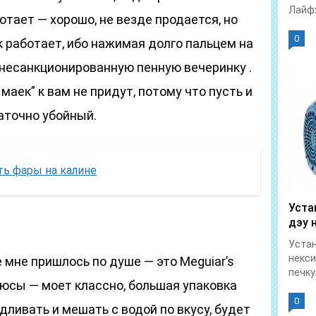
Лайфх
ботает — хорошо, не везде продается, но
0
 работает, ибо нажимая долго пальцем на
несанкционированную пенную вечеринку .
маек” к вам не придут, потому что пусть и
аточно убойный.
ть фары на калине
Уста
дэу 
Устан
некси
мне пришлось по душе — это Meguiar’s
печку.
 Плюсы — моет классно, большая упаковка
0
дливать и мешать с водой по вкусу, будет