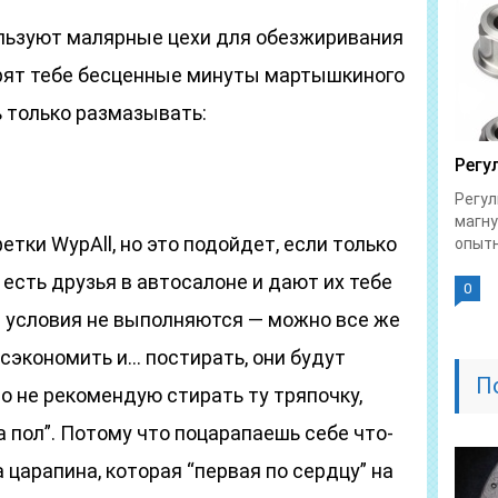
ользуют малярные цехи для обезжиривания
дарят тебе бесценные минуты мартышкиного
ь только размазывать:
Регу
Регул
магну
тки WypAll, но это подойдет, если только
опытн
я есть друзья в автосалоне и дают их тебе
0
а условия не выполняются — можно все же
 сэкономить и… постирать, они будут
П
о не рекомендую стирать ту тряпочку,
а пол”. Потому что поцарапаешь себе что-
 царапина, которая “первая по сердцу” на