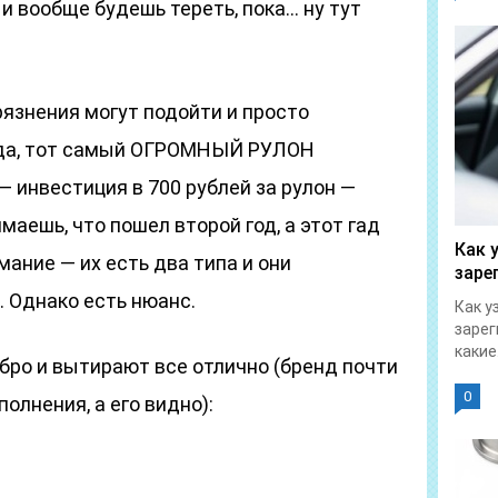
 и вообще будешь тереть, пока… ну тут
рязнения могут подойти и просто
ада, тот самый ОГРОМНЫЙ РУЛОН
— инвестиция в 700 рублей за рулон —
имаешь, что пошел второй год, а этот гад
Как 
мание — их есть два типа и они
заре
 Однако есть нюанс.
Как у
зарег
какие.
бро и вытирают все отлично (бренд почти
0
полнения, а его видно):