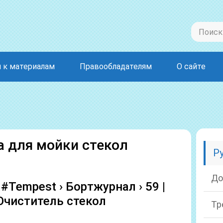
 к материалам
Правообладателям
О сайте
 для мойки стекол
Р
До
/ #Tempest › Бортжурнал › 59 |
Очиститель стекол
Тр