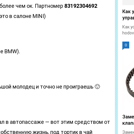
 более чем ок. Партномер
83192304692
Как 
это в салоне MINI)
упра
Как у
hodovi
0
не BMW).
ьшой молодец и точно не проиграешь 🙂
Заме
тал в автопассаже — вот этим средством от
клап
обственную жизнь, под тортик в чай
Замен