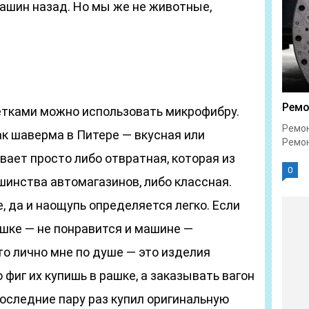
ашин назад. Но мы же не животные,
Ремо
етками можно использовать микрофибру.
Ремон
ак шаверма в Питере — вкусная или
Ремон
вает просто либо отвратная, которая из
0
шинства автомагазинов, либо классная.
, да и наощупь определяется легко. Если
ошке — не понравится и машине —
то лично мне по душе — это изделия
 фиг их купишь в рашке, а заказывать вагон
последние пару раз купил оригинальную