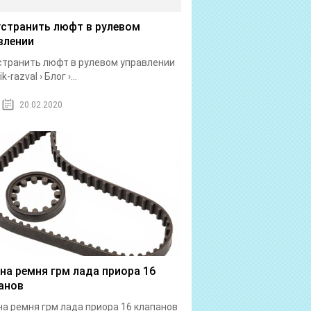
устранить люфт в рулевом
влении
странить люфт в рулевом управлении
k-razval › Блог ›...
20.02.2020
на ремня грм лада приора 16
анов
а ремня грм лада приора 16 клапанов